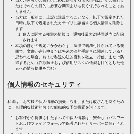
当方が何らかの目的のために処理する個人情報は、その目的ま
たはそれらの目的に必要な期間よりも長く保持されることはあ
りません
当方は一般的に、上記に違反することなく、以下で規定された
日時に以下で規定されたカテゴリに該当する個人情報を削除し
ます
個人に関する種類の情報は、通知後最大24時間以内に削除
されます
本項のほかの規定にかかわらず、法律で義務付けられている範
囲で、文書が進行中または将来の法的手続きに関連していると
思われる場合、および私達の法的権利を確立、行使、または防
御するため（詐欺防止および信用リスクの低減を目的とした他
者への情報提供を含む）
個人情報のセキュリティ
私達は、お客様の個人情報の損失、誤用、または改ざんを防ぐため
に、合理的な技術的および組織的な予防措置を講じます。
お客様から提供されたすべての個人情報は、安全な（パスワー
ドおよびファイアウォールで保護された）サーバーに保存され
ます