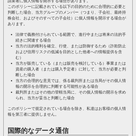
請業者に個人情報を開示する場合があります。
このポリシーに記載されている以下の目的のために合理的に必要と
判断した場合、当方グループのメンバー（つまり、子会社、最終持
株会社、およびそのすべての子会社）に個人情報を開示する場合が
あります。
法律で義務付けられている範囲で、進行中または将来の法的手
続きに関連する場合
当方の法的権利を確立、行使、または防御するため（詐欺防止
および信用リスクの低減を目的とした他者への情報提供を含
む）
当方が販売している（または販売を検討している）事業または
資産の購入者（または購入予定者）に対して、当方が必要と判
断した場合
当方の合理的な意見では、係る裁判所または当局がその個人情
報の開示を合理的に判断する可能性がある場合
裁判所またはその他の管轄当局に、その個人情報の開示を求め
られ、当方が妥当と判断した場合
このポリシーで規定されている場合を除き、私達はお客様の個人情
報を第三者に提供しません。
国際的なデータ通信